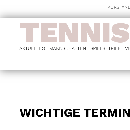
VORSTAN
TENNIS
AKTUELLES
MANNSCHAFTEN
SPIELBETRIEB
V
>
>
>
>
>
>
>
>
WICHTIGE TERMIN