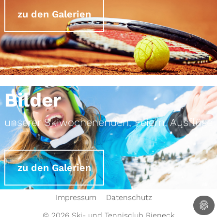
zu den Galerien
Bilder
unserer Skiwochenenden, Feiern, Ausflüge
zu den Galerien
Impressum
Datenschutz
© 2026 Ski- und Tennisclub Rieneck